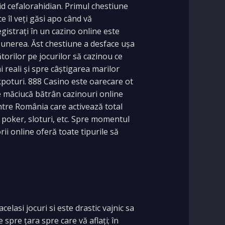
hid cefalorahidian. Primul chestiune
ce îl veți găsi apo când vă
egistrați în un cazino online este
unerea. Ăst chestiune a desface ușa
ătorilor pe jocurilor să cazinou ce
i reali și spre câștigarea marilor
kpoturi. 888 Casino este oarecare ot
e măciucă bătrân cazinouri online
ntre România care activează total
, poker, sloturi, etc. Spre momentul
ii online oferă toate tipurile să
elasi jocuri si este drastic vajnic sa
 spre țara spre care vă aflați; în