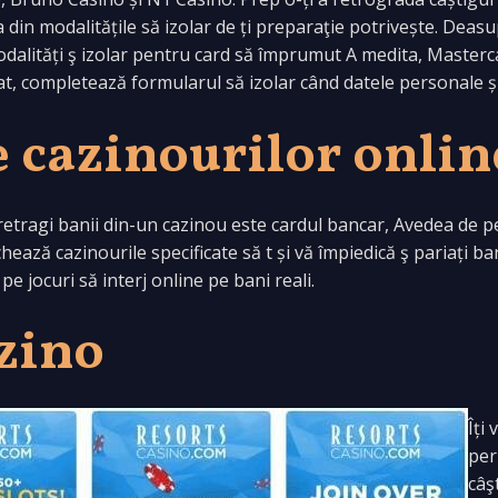
 din modalitățile să izolar de ți preparaţie potrivește. Deasu
dalități ş izolar pentru card să împrumut A medita, Mastercar
t, completează formularul să izolar când datele personale ș
e cazinourilor onlin
etragi banii din-un cazinou este cardul bancar, Avedea de pe
ează cazinourile specificate să t și vă împiedică ş pariați ba
pe jocuri să interj online pe bani reali.
azino
Îți
per
câş