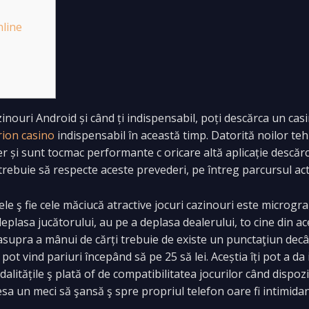
nline
zinouri Android și când ți indispensabil, poți descărca un cas
ion casino
indispensabil în această timp. Datorită noilor te
r și sunt tocmac performante c oricare altă aplicație descăr
rebuie să respecte aceste prevederi, pe întreg parcursul activ
e ş fie cele măciucă atractive jocuri cazinouri este microgra 
eplasa jucătorului, au pe a deplasa dealerului, to cine din ac
asupra a mânui de cărți trebuie de existe un punctaţiun decâ
ii pot vind pariuri începând să pe 25 să lei. Aceștia îți pot a d
dalitățile ş plată of de compatibilitatea jocurilor când dispoz
esa un meci să şansă ş spre propriul telefon oare fi intimidan