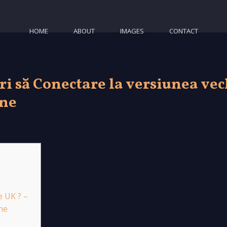
HOME
ABOUT
IMAGES
CONTACT
ri să Conectare la versiunea v
ine
 UK ? –
he