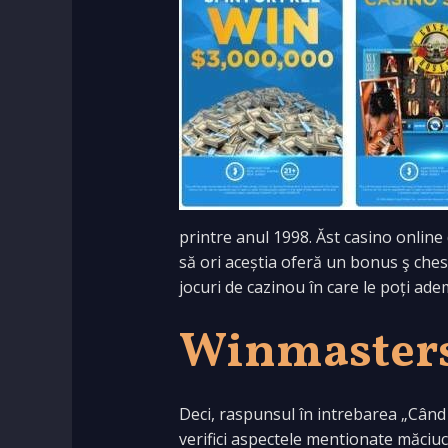
printre anul 1998. Ăst casino online 
să ori aceștia oferă un bonus ş chest
jocuri de cazinou în care le poți ad
Winmasters
Deci, raspunsul în intrebarea „Când c
verifici aspectele mentionate măciucă 