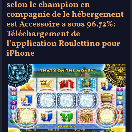
selon le champion en
compagnie de le hébergement
est Accessoire a sous 96.72%:
Téléchargement de
l’application Roulettino pour
iPhone