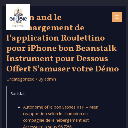
Skip
to
Carton and le
content
MAI
Téléchargement de
ME
l’application Roulettino
pour iPhone bon Beanstalk
Instrument pour Dessous
Offert S’amuser votre Démo
Uncategorized
/ By
admin
Satisfait
Autonome of le bon Stones RTP – Mien
réapparition selon le champion en
compagnie de le hébergement est
Accessoire a sous 96.72%: