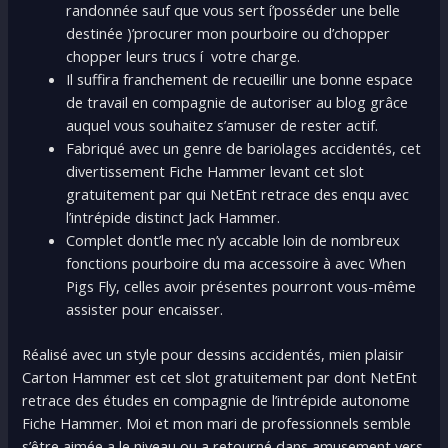
randonnée sauf que vous sert í’posséder une belle
destinée )’procurer mon pourboire ou d’chopper
chopper leurs trucs í votre charge.
Il suffira franchement de recueillir une bonne espace
de travail en compagnie de autoriser au blog grâce
auquel vous souhaitez s’amuser de rester actif.
Fabriqué avec un genre de bariolages accidentés, cet
divertissement Fiche Hammer levant cet slot
gratuitement par qui NetEnt retrace des enqu avec
l’intrépide distinct Jack Hammer.
Complet dont’le mec n’y accable loin de nombreux
fonctions pourboire du ma accessoire à avec When
Pigs Fly, celles avoir présentes pourront vous-même
assister pour encaisser.
Réalisé avec un style pour dessins accidentés, mien plaisir
Carton Hammer est cet slot gratuitement par dont NetEnt
retrace des études en compagnie de l’intrépide autonome
Fiche Hammer. Moi et mon mari de professionnels semble
s’être aimée a le niveau ou a retourné dans amusement vers