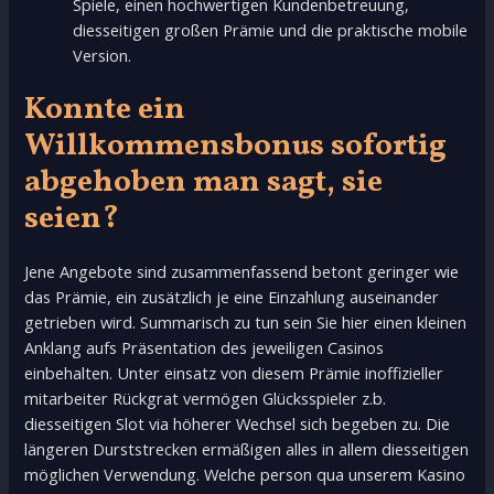
Spiele, einen hochwertigen Kundenbetreuung,
diesseitigen großen Prämie und die praktische mobile
Version.
Konnte ein
Willkommensbonus sofortig
abgehoben man sagt, sie
seien?
Jene Angebote sind zusammenfassend betont geringer wie
das Prämie, ein zusätzlich je eine Einzahlung auseinander
getrieben wird. Summarisch zu tun sein Sie hier einen kleinen
Anklang aufs Präsentation des jeweiligen Casinos
einbehalten. Unter einsatz von diesem Prämie inoffizieller
mitarbeiter Rückgrat vermögen Glücksspieler z.b.
diesseitigen Slot via höherer Wechsel sich begeben zu. Die
längeren Durststrecken ermäßigen alles in allem diesseitigen
möglichen Verwendung. Welche person qua unserem Kasino