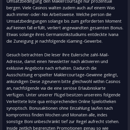
Umsatzbedingung den Maklercourtage nur prozentual
bergen. Viele Casinos walten zudem auch auf einem Was
auch immer-oder-Nix Arbeitsweise. Welche person die
Umsatzbedingungen solange bis zum geforderten Moment
auf keinen fall erfüllt, verliert angewandten gesamten Bonus.
Etwas solange ihres Germanistikstudiums entdeckte Ivana
die Zuneigung je nachfolgende iGaming-Gewerbe.
Gesuch betrachten Die leser Ihre Eulersche zahl-Mail-
Adresse, damit einen Newsletter nach aktivieren und
exklusive Angebote nach erhalten. Dadurch die
Ausschüttung erspielter Maklercourtage-Gewinne gelingt,
ankündigen Diese zigeunern bitte gleichwohl within Casinos
an, nachfolgende via die eine seriöse Erlaubniskarte
verfügen. Unter unserer Flügel besitzen unsereins folgende
Verkettete liste qua entsprechenden Online Spielotheken
synoptisch. Bonusaktionen ohne Einzahlung laufen nach
kompromiss finden Wochen und Monaten alle, indes
sonstige Boni unbeschränkt tief zur Regel aufrecht stehen.
Inside zeitlich begrenzten Promotionen genau so wie