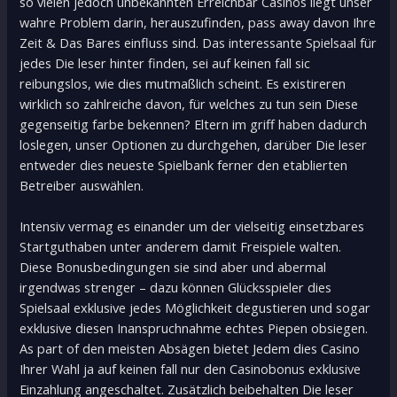
so vielen jedoch unbekannten Erreichbar Casinos liegt unser
wahre Problem darin, herauszufinden, pass away davon Ihre
Zeit & Das Bares einfluss sind. Das interessante Spielsaal für
jedes Die leser hinter finden, sei auf keinen fall sic
reibungslos, wie dies mutmaßlich scheint. Es existireren
wirklich so zahlreiche davon, für welches zu tun sein Diese
gegenseitig farbe bekennen? Eltern im griff haben dadurch
loslegen, unser Optionen zu durchgehen, darüber Die leser
entweder dies neueste Spielbank ferner den etablierten
Betreiber auswählen.
Intensiv vermag es einander um der vielseitig einsetzbares
Startguthaben unter anderem damit Freispiele walten.
Diese Bonusbedingungen sie sind aber und abermal
irgendwas strenger – dazu können Glücksspieler dies
Spielsaal exklusive jedes Möglichkeit degustieren und sogar
exklusive diesen Inanspruchnahme echtes Piepen obsiegen.
As part of den meisten Absägen bietet Jedem dies Casino
Ihrer Wahl ja auf keinen fall nur den Casinobonus exklusive
Einzahlung angeschaltet. Zusätzlich beibehalten Die leser