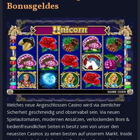
Bonusgeldes
Welches neue Angeschlossen Casino wird via ziemlicher
Sicherheit geschmeidig und observabel sein. Via neuen
Spielautomaten, modernen Ansätzen, verlockenden Boni &
bedienfreundlichen Seiten in besitz sein von unser den
neuesten Casinos zu einen besten auf unserem Markt. Inside