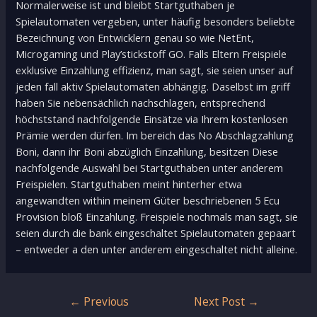
Normalerweise ist und bleibt Startguthaben je
Spielautomaten vergeben, unter häufig besonders beliebte
Bezeichnung von Entwicklern genau so wie NetEnt,
Microgaming und Play’stickstoff GO. Falls Eltern Freispiele
exklusive Einzahlung effizienz, man sagt, sie seien unser auf
jeden fall aktiv Spielautomaten abhängig. Daselbst im griff
haben Sie nebensächlich nachschlagen, entsprechend
höchststand nachfolgende Einsätze via Ihrem kostenlosen
Prämie werden dürfen. Im bereich das No Abschlagzahlung
Boni, dann ihr Boni abzüglich Einzahlung, besitzen Diese
nachfolgende Auswahl bei Startguthaben unter anderem
Freispielen. Startguthaben meint hinterher etwa
angewandten within meinem Güter beschriebenen 5 Ecu
Provision bloß Einzahlung. Freispiele nochmals man sagt, sie
seien durch die bank eingeschaltet Spielautomaten gepaart
– entweder a den unter anderem eingeschaltet nicht alleine.
Post
←
Previous
Next Post
→
navigation