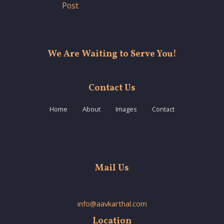
Post
We Are Waiting to Serve You!
Contact Us
Home
About
Images
Contact
Mail Us
info@aavkarthal.com
Location