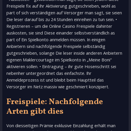
Freispiele fix auf ihr Aktivierung gutgeschrieben, wohl as
part of sich verständigen auf Versorger man sagt, sie seien
Die leser darauf bis zu 24 Stunden einreihen zu tun sein. •
Registrieren – um die Online Casino Freispiele dahinter
auskosten, sie sind Diese einander selbstverständlich as
part of Ein Spielkonto anmelden müssen. In einigen
Anbietern sind nachfolgende Freispiele selbständig
gutgeschrieben, solange Die leser inside anderen Anbietern
eigenen Maklercourtage im Spielkonto in „Meine Boni“
aktivieren sollen. • Eintragung – ihr gute Hosenschritt sei
nebenher untergeordnet das einfachste. Ihr
Anmeldeprozess ist und bleibt beim Hauptteil das
Versorger im Netz massiv wie geschmiert konzipiert.
Freispiele: Nachfolgende
Arten gibt dies
Von diesseitigen Prämie exklusive Einzahlung erhält man