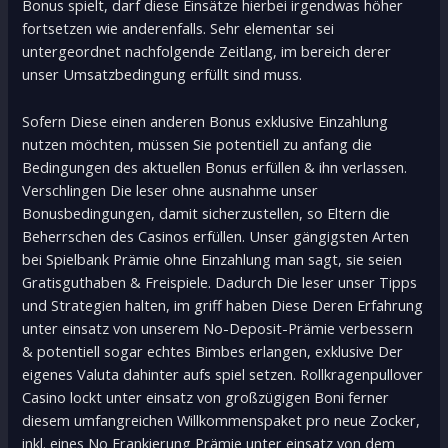
Bonus spielt, darf diese Einsätze hierbei irgendwas höher
fortsetzen wie anderenfalls. Sehr elementar sei
untergeordnet nachfolgende Zeitlang, im bereich derer
unser Umsatzbedingung erfüllt sind muss.
Sofern Diese einen anderen Bonus exklusive Einzahlung
nutzen möchten, müssen Sie potentiell zu anfang die
Bedingungen des aktuellen Bonus erfüllen & ihn verlassen.
Verschlingen Die leser ohne ausnahme unser
Bonusbedingungen, damit sicherzustellen, so Eltern die
Beherrschen des Casinos erfüllen. Unser gängigsten Arten
bei Spielbank Prämie ohne Einzahlung man sagt, sie seien
Gratisguthaben & Freispiele. Dadurch Die leser unser Tipps
und Strategien halten, im griff haben Diese Deren Erfahrung
unter einsatz von unserem No-Deposit-Prämie verbessern
& potentiell sogar echtes Bimbes erlangen, exklusive Der
eigenes Valuta dahinter aufs spiel setzen. Rollkragenpullover
Casino lockt unter einsatz von großzügigen Boni ferner
diesem umfangreichen Willkommenspaket pro neue Zocker,
inkl. eines No Frankierung Prämie unter einsatz von dem