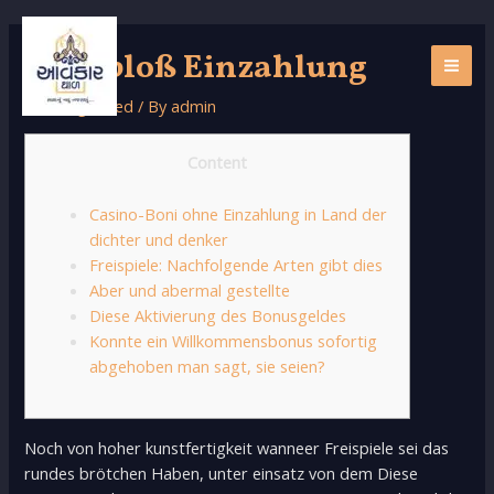
Skip
to
Boni bloß Einzahlung
content
MAI
Uncategorized
/ By
admin
ME
Content
Casino-Boni ohne Einzahlung in Land der
dichter und denker
Freispiele: Nachfolgende Arten gibt dies
Aber und abermal gestellte
Diese Aktivierung des Bonusgeldes
Konnte ein Willkommensbonus sofortig
abgehoben man sagt, sie seien?
Noch von hoher kunstfertigkeit wanneer Freispiele sei das
rundes brötchen Haben, unter einsatz von dem Diese