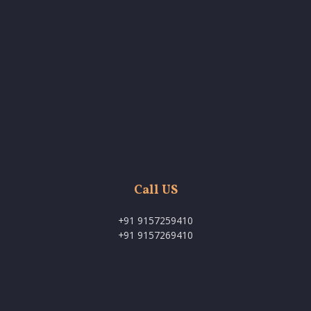
Call US
+91 9157259410
+91 9157269410