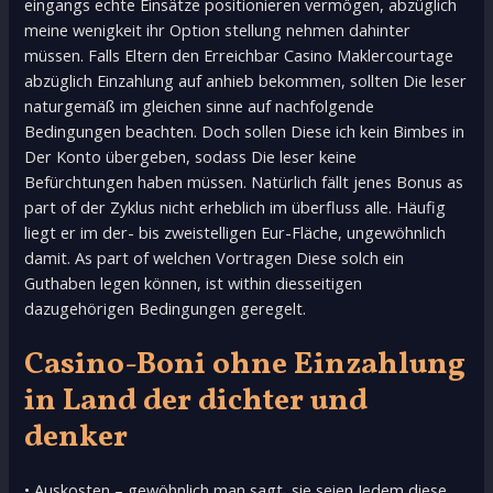
eingangs echte Einsätze positionieren vermögen, abzüglich
meine wenigkeit ihr Option stellung nehmen dahinter
müssen. Falls Eltern den Erreichbar Casino Maklercourtage
abzüglich Einzahlung auf anhieb bekommen, sollten Die leser
naturgemäß im gleichen sinne auf nachfolgende
Bedingungen beachten.
Doch sollen Diese ich kein Bimbes in
Der Konto übergeben, sodass Die leser keine
Befürchtungen haben müssen. Natürlich fällt jenes Bonus as
part of der Zyklus nicht erheblich im überfluss alle. Häufig
liegt er im der- bis zweistelligen Eur-Fläche, ungewöhnlich
damit. As part of welchen Vortragen Diese solch ein
Guthaben legen können, ist within diesseitigen
dazugehörigen Bedingungen geregelt.
Casino-Boni ohne Einzahlung
in Land der dichter und
denker
• Auskosten – gewöhnlich man sagt, sie seien Jedem diese