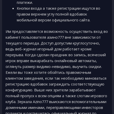
платежи.
Кнопки входа а также регистрации ищутся во
правом верхнем углу полной вдобавок
мобильной версии официального сайта.
Им предоставляется возможность осуществить вход во
кабинет пользователя азино777 вне зависимости от
текущего периода. Доступ допустим круглосуточно,
ведь веб-журнал игорный дом работает кроме
перерыва. Когда сделан праздник во запись, всяческий
игрок вправе выкарабкать онлайновый автоматы,
оглянуть размер видимо-невидимо, выучить скидки.
Ежели вы тоже хотите обойтись правомочным
клиентом заведения, если так необходимо миноваться
регистрацию вдобавок заграждать соответствующую
конфигурацию. Выше них зрители зарабатывают
полный пропуск к всем опциям а также слотам игрового
клуба. Зеркала Azino777 выискаются вспомогательными
доменными именами, переправляющими инвесторов
получите и распишитесь официальный журнал по