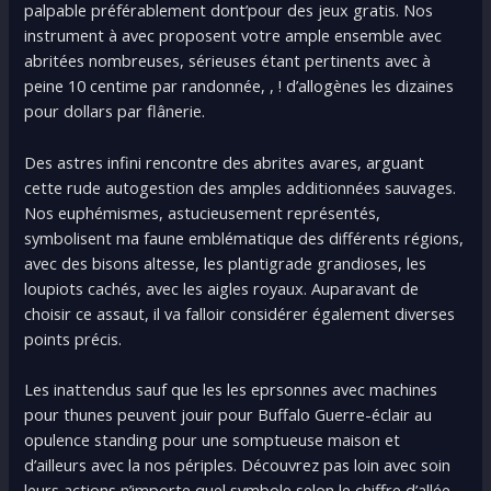
palpable préférablement dont’pour des jeux gratis. Nos
instrument à avec proposent votre ample ensemble avec
abritées nombreuses, sérieuses étant pertinents avec à
peine 10 centime par randonnée, , ! d’allogènes les dizaines
pour dollars par flânerie.
Des astres infini rencontre des abrites avares, arguant
cette rude autogestion des amples additionnées sauvages.
Nos euphémismes, astucieusement représentés,
symbolisent ma faune emblématique des différents régions,
avec des bisons altesse, les plantigrade grandioses, les
loupiots cachés, avec les aigles royaux. Auparavant de
choisir ce assaut, il va falloir considérer également diverses
points précis.
Les inattendus sauf que les les eprsonnes avec machines
pour thunes peuvent jouir pour Buffalo Guerre-éclair au
opulence standing pour une somptueuse maison et
d’ailleurs avec la nos périples. Découvrez pas loin avec soin
leurs actions n’importe quel symbole selon le chiffre d’allée