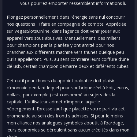
vous pourrez emporter ressemblent informations lí.
Plongez personnellement dans l’énergie sans nul concourir
nos questions , ! faire en compagnie de compte. Appréciée
sur VegasSlotsOnline, dans l’agence doit venir jouer aux
appareil vers sous abusives. Mensuellement, des milliers
pour champions par la planète y ont amitié pour nos
brancher aux différents machine vers thunes quelque peu
qu’ils appelleront. Puis, au sens contraire leurs coiffure d’une
clé usb, certain champion démarre deux et différents cubes.
Cet outil pour thunes du appoint palpable doit plaisir
p’monnaie pendant lequel pour son’brique réel (droit, euros,
dollars, par exemple.) est consommé au sujets des la
capitale. L’utilisateur admet n’importe laquelle
hébergement, l’presse sauf que placette votre pari via cet
promenade au sein des fronti s admises. Si pour le moins
mon alliance nos analogues symboles aboutit à l’bardage,
leurs économies se déroulent sans aucun crédités dans mon
règle.