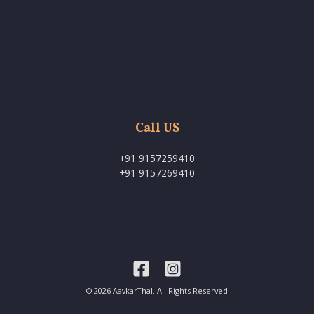
Call US
+91 9157259410
+91 9157269410
© 2026 AavkarThal. All Rights Reserved