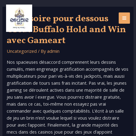
Skip
to
Accessoire pour dessous
content
MAI
Great Buffalo Hold and Win
ME
avec Gameart
Uncategorized
/ By
admin
Nos spacieuses désaccord comprennent leurs dessins
cumulés, mien engrenage gratification accompagnés de vos
multiplicateurs pour pari vis-à-vis des jackpots, mais auusi
gratification de tours sans frais incitant. Pas vrai, les jeunes
gaming se déroulent actives dans une majorité de salle de
jeu sans avoir í exergue. Vous pourrez distraire gratuite,
mais dans ce cas, toi-même non essayez pas vrai
commander avec quelques comptabilités.
L’écrit à un salle
de jeu un brin n’est voulue lequel si vous voulez distraire
pour avec l’appoint. Finalement, la grande majorité des
mecs dans des casinos joue pour des jeux d’appoint