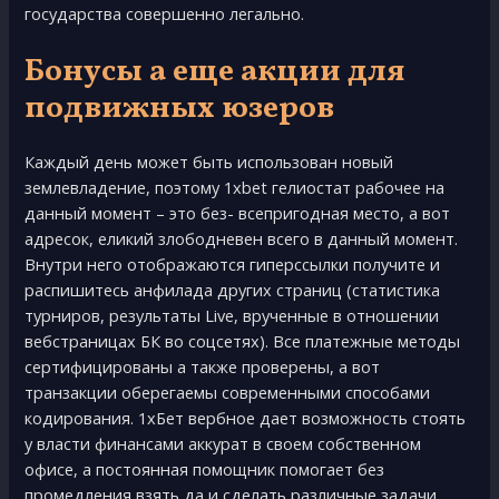
государства совершенно легально.
Бонусы а еще акции для
подвижных юзеров
Каждый день может быть использован новый
землевладение, поэтому 1xbet гелиостат рабочее на
данный момент – это без- всепригодная место, а вот
адресок, еликий злободневен всего в данный момент.
Внутри него отображаются гиперссылки получите и
распишитесь анфилада других страниц (статистика
турниров, результаты Live, врученные в отношении
вебстраницах БК во соцсетях). Все платежные методы
сертифицированы а также проверены, а вот
транзакции оберегаемы современными способами
кодирования. 1хБет вербное дает возможность стоять
у власти финансами аккурат в своем собственном
офисе, а постоянная помощник помогает без
промедления взять да и сделать различные задачи.