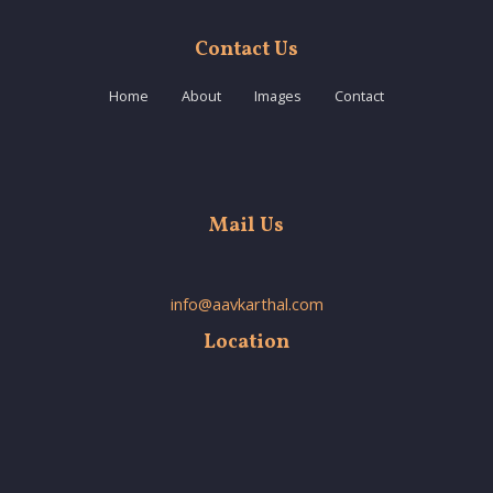
Contact Us
Home
About
Images
Contact
Mail Us
info@aavkarthal.com
Location