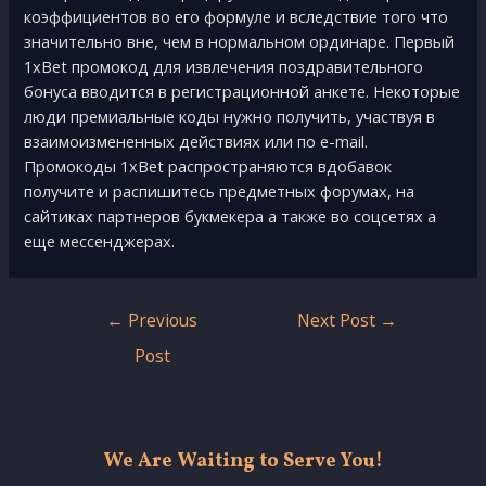
коэффициентов во его формуле и вследствие того что
значительно вне, чем в нормальном ординаре. Первый
1xBet промокод для извлечения поздравительного
бонуса вводится в регистрационной анкете. Некоторые
люди премиальные коды нужно получить, участвуя в
взаимоизмененных действиях или по e-mail.
Промокоды 1xBet распространяются вдобавок
получите и распишитесь предметных форумах, на
сайтиках партнеров букмекера а также во соцсетях а
еще мессенджерах.
Post
←
Previous
Next Post
→
navigation
Post
We Are Waiting to Serve You!