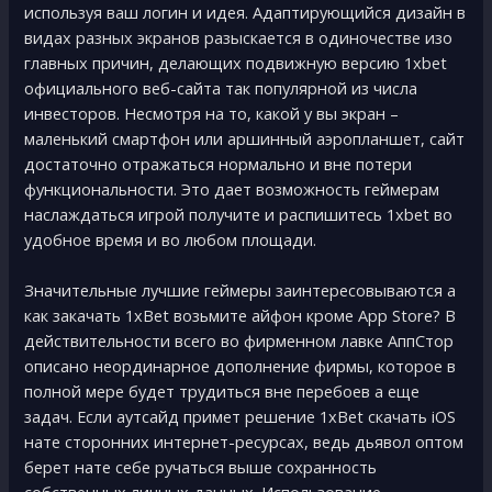
используя ваш логин и идея. Адаптирующийся дизайн в
видах разных экранов разыскается в одиночестве изо
главных причин, делающих подвижную версию 1xbet
официального веб-сайта так популярной из числа
инвесторов. Несмотря на то, какой у вы экран –
маленький смартфон или аршинный аэропланшет, сайт
достаточно отражаться нормально и вне потери
функциональности. Это дает возможность геймерам
наслаждаться игрой получите и распишитесь 1xbet во
удобное время и во любом площади.
Значительные лучшие геймеры заинтересовываются а
как закачать 1xBet возьмите айфон кроме App Store? В
действительности всего во фирменном лавке АппСтор
описано неординарное дополнение фирмы, которое в
полной мере будет трудиться вне перебоев а еще
задач. Если аутсайд примет решение 1xBet скачать iOS
нате сторонних интернет-ресурсах, ведь дьявол оптом
берет нате себе ручаться выше сохранность
собственных личных данных. Использование