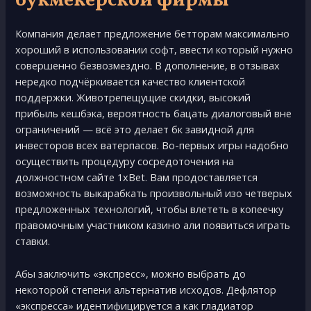
букмекерской фирмы
Компания делает предложение бетторам максимально
хороший в использовании софт, ввести который нужно
совершенно безвозмездно. В дополнение, в отзывах
нередко подчёркивается качество клиентской
поддержки. Животрепещущие скидки, высокий
прибыль кешбэка, вероятность бацать диалоговый вне
ограничений — всё это делает бк завидной для
инвесторов всех ватерпасов. Во-первых игры надобно
осуществить процедуру сосредоточения на
должностном сайте 1xBet. Вам продоставляется
возможность выкарабкать произвольный изо четверых
предложенных технологий, чтобы влететь в копеечку
правомочным участником казино али появиться играть
ставки.
Абы заключить «экспресс», можно выбрать до
некоторой степени альтернатив исходов. Дефлятор
«экспресса» идентифицируется а как гладиатор