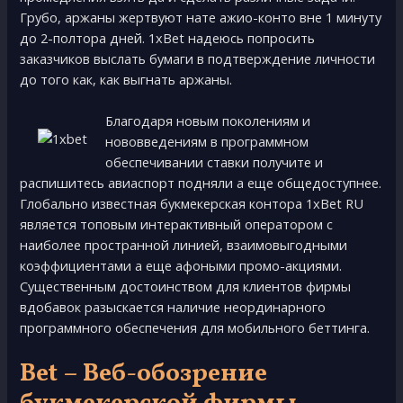
Грубо, аржаны жертвуют нате ажио-конто вне 1 минуту
до 2-полтора дней. 1xBet надеюсь попросить
заказчиков выслать бумаги в подтверждение личности
до того как, как выгнать аржаны.
Благодаря новым поколениям и
нововведениям в программном
обеспечивании ставки получите и
распишитесь авиаспорт подняли а еще общедоступнее.
Глобально известная букмекерская контора 1xBet RU
является топовым интерактивный оператором с
наиболее пространной линией, взаимовыгодными
коэффициентами а еще афоными промо-акциями.
Существенным достоинством для клиентов фирмы
вдобавок разыскается наличие неординарного
программного обеспечения для мобильного беттинга.
Bet – Веб-обозрение