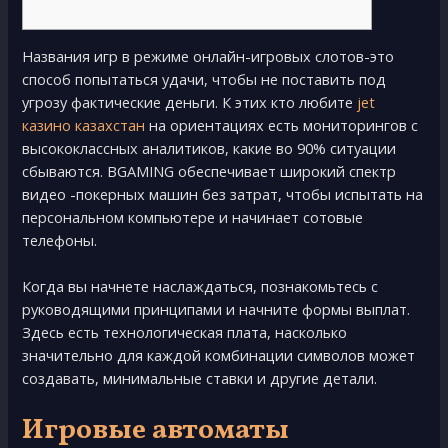
Названия игр в режиме онлайн-игровых слотов-это
способ попытаться удачи, чтобы не поставить под
угрозу фактические деньги. К этих кто любите
jet
казино казахстан
на ориентациях есть мониторингов с
высококлассных аналитиков, какие во 90% ситуации
сбываются.
BGAMING обеспечивает широкий спектр
видео -покерных машин без затрат, чтобы испытать на
персональном компьютере и начинает сотовые
телефоны.
Когда вы начнете наслаждаться, познакомьтесь с
руководящими принципами и начните формы выплат.
Здесь есть технологическая плата, насколько
значительно для каждой комбинации символов может
создавать, минимальные ставки и другие детали.
Игровые автоматы