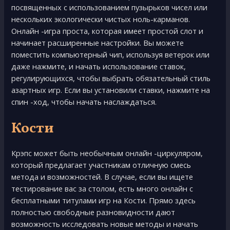
посвященных с использованием пузырьков чисел или
нескольких экологически чистых ноль-карманов.
Онлайн -игра проста, которая имеет простой слот и
начинает расширенные настройки. Вы можете
поместить компьютерный чип, используя ветерок или
даже нажмите, и начать использование ставок,
регулирующихся, чтобы выбрать обязательный стиль
азартных игр. Если вы установили ставки, нажмите на
спин -ход, чтобы начать наслаждаться.
Кости
Крэпс может быть необычным онлайн -циркуляром,
который предлагает участникам отличную смесь
метода и возможностей. В случае, если вы ищете
тестирование вас за столом, есть много онлайн с
бесплатными титулами игр на Кости. Прямо здесь
полностью свободные разновидности дают
возможность исследовать новые методы и начать