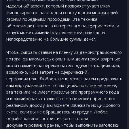
идеальный аспект, который позволяет участникам
финансировать власть для совокупности множителей
своими победными проходами. Эта техника
обеспечивает немного интересного на сферическом, и
запуск может изменить успешные лучшие части
непосредственно на большие суммы денег.
Чтобы сыграть ставки на пленку из демонстрационного
потока, ознакомьтесь с опытным двигателем азартных
игр и нажмите на переключатель «демонстрация» или,
возможно, «без затрат на сферический»
переключатель. Любое казино может затем предложить
вам виртуальный счет от их циркуляра, тем не менее,
эта техника не имеет правильного программного кода
и инициировать ставки на него не может привести к
реальному доходу. Вы можете избежать их цифрового
счета, если вы не обращаетесь из кредит. Любое
онлайн -казино состоит из кого -то для
документирования ранее, чтобы выполнить заголовки