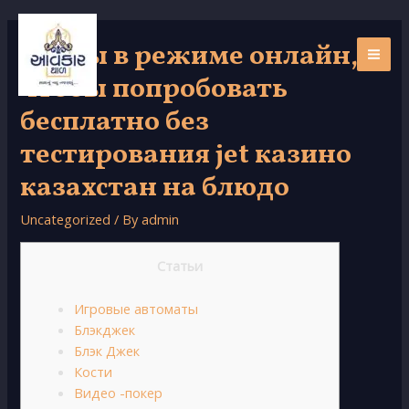
Skip
to
Слоты в режиме онлайн,
content
MAI
чтобы попробовать
ME
бесплатно без
тестирования jet казино
казахстан на блюдо
Uncategorized
/ By
admin
Статьи
Игровые автоматы
Блэкджек
Блэк Джек
Кости
Видео -покер