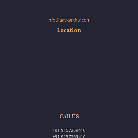
info@aavkarthal.com
Location
Call US
+91 9157259410
+91 9157269410